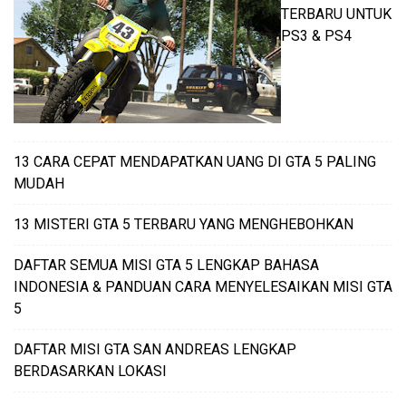
TERBARU UNTUK
PS3 & PS4
13 CARA CEPAT MENDAPATKAN UANG DI GTA 5 PALING
MUDAH
13 MISTERI GTA 5 TERBARU YANG MENGHEBOHKAN
DAFTAR SEMUA MISI GTA 5 LENGKAP BAHASA
INDONESIA & PANDUAN CARA MENYELESAIKAN MISI GTA
5
DAFTAR MISI GTA SAN ANDREAS LENGKAP
BERDASARKAN LOKASI