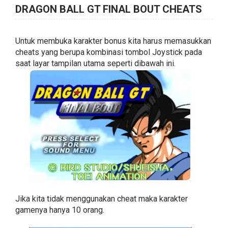
DRAGON BALL GT FINAL BOUT CHEATS
Untuk membuka karakter bonus kita harus memasukkan
cheats yang berupa kombinasi tombol Joystick pada
saat layar tampilan utama seperti dibawah ini.
Jika kita tidak menggunakan cheat maka karakter
gamenya hanya 10 orang.