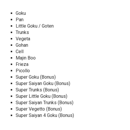
Goku
Pan
Little Goku / Goten
Trunks
Vegeta
Gohan
Cell
Majin Boo
Frieza
Picollo
Super Goku (Bonus)
Super Saiyan Goku (Bonus)
Super Trunks (Bonus)
Super Little Goku (Bonus)
Super Saiyan Trunks (Bonus)
Super Vegetto (Bonus)
Super Saiyan 4 Goku (Bonus)