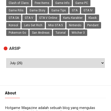
Clash of Clans
Free Items
Game Info
Game PC
Game Rilis
Game Story
Game Tips
GTA
GTA IV
GTA SA
GTA V
GTA V Online
Kartu Karakter
Klasik
Konsol
Lets Get Rich
Misi GTA 5
Nintendo
Pendant
Pokemon Go
San Andreas
Tutorial
Witcher 3
ARSIP
About
Hotgame Magazine adalah sebuah blog yang mengulas