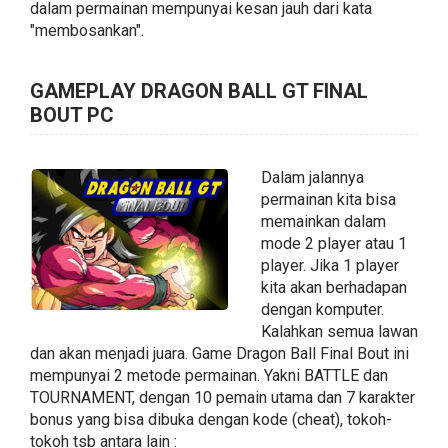
dalam permainan mempunyai kesan jauh dari kata
"membosankan".
GAMEPLAY DRAGON BALL GT FINAL
BOUT PC
Dalam jalannya
permainan kita bisa
memainkan dalam
mode 2 player atau 1
player. Jika 1 player
kita akan berhadapan
dengan komputer.
Kalahkan semua lawan
dan akan menjadi juara. Game Dragon Ball Final Bout ini
mempunyai 2 metode permainan. Yakni BATTLE dan
TOURNAMENT, dengan 10 pemain utama dan 7 karakter
bonus yang bisa dibuka dengan kode (cheat), tokoh-
tokoh tsb antara lain :