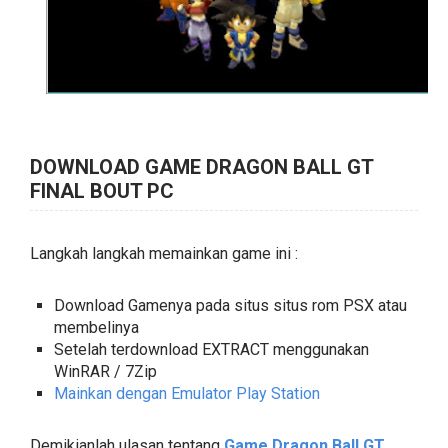
DOWNLOAD GAME DRAGON BALL GT
FINAL BOUT PC
Langkah langkah memainkan game ini :
Download Gamenya pada situs situs rom PSX atau
membelinya
Setelah terdownload EXTRACT menggunakan
WinRAR / 7Zip
Mainkan dengan Emulator Play Station
Demikianlah ulasan tentang
Game Dragon Ball GT