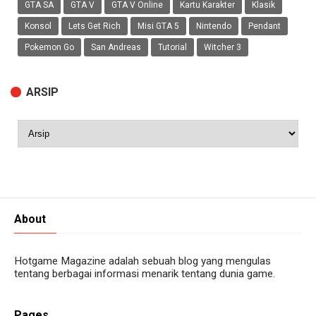
GTA SA
GTA V
GTA V Online
Kartu Karakter
Klasik
Konsol
Lets Get Rich
Misi GTA 5
Nintendo
Pendant
Pokemon Go
San Andreas
Tutorial
Witcher 3
ARSIP
About
Hotgame Magazine adalah sebuah blog yang mengulas
tentang berbagai informasi menarik tentang dunia game.
Pages