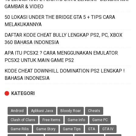
GAMBAR & VIDEO
50 LOKASI UNDER THE BRIDGE GTA 5 + TIPS CARA
MELAKUKANNYA
DAFTAR KODE CHEAT BULLY LENGKAP PS2, PC, XBOX
360 BAHASA INDONESIA
APA ITU PCSX2 ? CARA MENGGUNAKAN EMULATOR
PCSX2 UNTUK MAIN GAME PS2
KODE CHEAT DOWNHILL DOMINATION PS2 LENGKAP !
BAHASA INDONESIA
KATEGORI
Android
Aplikasi Java
Bloody Roar
Cheats
Clash of Clans
Free Items
Game Info
Game PC
Game Rilis
Game Story
Game Tips
GTA
GTA IV