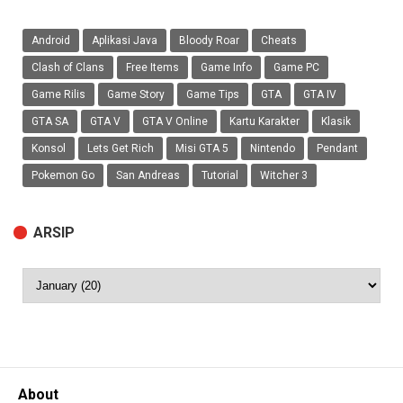
Android
Aplikasi Java
Bloody Roar
Cheats
Clash of Clans
Free Items
Game Info
Game PC
Game Rilis
Game Story
Game Tips
GTA
GTA IV
GTA SA
GTA V
GTA V Online
Kartu Karakter
Klasik
Konsol
Lets Get Rich
Misi GTA 5
Nintendo
Pendant
Pokemon Go
San Andreas
Tutorial
Witcher 3
ARSIP
About