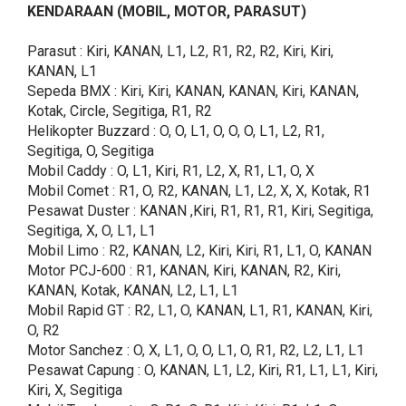
KENDARAAN (MOBIL, MOTOR, PARASUT)
Parasut : Kiri, KANAN, L1, L2, R1, R2, R2, Kiri, Kiri,
KANAN, L1
Sepeda BMX : Kiri, Kiri, KANAN, KANAN, Kiri, KANAN,
Kotak, Circle, Segitiga, R1, R2
Helikopter Buzzard : O, O, L1, O, O, O, L1, L2, R1,
Segitiga, O, Segitiga
Mobil Caddy : O, L1, Kiri, R1, L2, X, R1, L1, O, X
Mobil Comet : R1, O, R2, KANAN, L1, L2, X, X, Kotak, R1
Pesawat Duster : KANAN ,Kiri, R1, R1, R1, Kiri, Segitiga,
Segitiga, X, O, L1, L1
Mobil Limo : R2, KANAN, L2, Kiri, Kiri, R1, L1, O, KANAN
Motor PCJ-600 : R1, KANAN, Kiri, KANAN, R2, Kiri,
KANAN, Kotak, KANAN, L2, L1, L1
Mobil Rapid GT : R2, L1, O, KANAN, L1, R1, KANAN, Kiri,
O, R2
Motor Sanchez : O, X, L1, O, O, L1, O, R1, R2, L2, L1, L1
Pesawat Capung : O, KANAN, L1, L2, Kiri, R1, L1, L1, Kiri,
Kiri, X, Segitiga