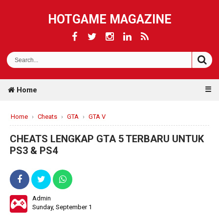
HOTGAME MAGAZINE
☰
Home
Home
›
Cheats
›
GTA
›
GTA V
CHEATS LENGKAP GTA 5 TERBARU UNTUK
PS3 & PS4
Admin
Sunday, September 1