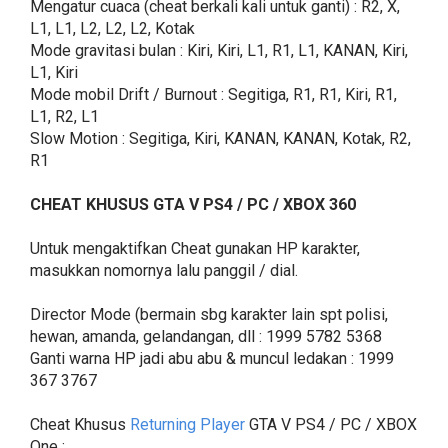
Mengatur cuaca (cheat berkali kali untuk ganti) : R2, X,
L1, L1, L2, L2, L2, Kotak
Mode gravitasi bulan : Kiri, Kiri, L1, R1, L1, KANAN, Kiri,
L1, Kiri
Mode mobil Drift / Burnout : Segitiga, R1, R1, Kiri, R1,
L1, R2, L1
Slow Motion : Segitiga, Kiri, KANAN, KANAN, Kotak, R2,
R1
CHEAT KHUSUS GTA V PS4 / PC / XBOX 360
Untuk mengaktifkan Cheat gunakan HP karakter,
masukkan nomornya lalu panggil / dial.
Director Mode (bermain sbg karakter lain spt polisi,
hewan, amanda, gelandangan, dll : 1999 5782 5368
Ganti warna HP jadi abu abu & muncul ledakan : 1999
367 3767
Cheat Khusus
Returning Player
GTA V PS4 / PC / XBOX
One :