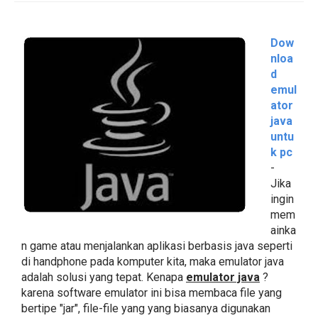
Dow
nloa
d
emul
ator
java
untu
k pc
-
Jika
ingin
mem
ainka
n game atau menjalankan aplikasi berbasis java seperti
di handphone pada komputer kita, maka emulator java
adalah solusi yang tepat. Kenapa
emulator java
?
karena software emulator ini bisa membaca file yang
bertipe "jar", file-file yang yang biasanya digunakan