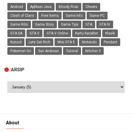
Android
Aplikasi Java
Bloody Roar
Cheats
Clash of Clans
Free Items
Game Info
Game PC
Game Rilis
Game Story
Game Tips
GTA
GTA IV
GTA SA
GTA V
GTA V Online
Kartu Karakter
Klasik
Konsol
Lets Get Rich
Misi GTA 5
Nintendo
Pendant
Pokemon Go
San Andreas
Tutorial
Witcher 3
ARSIP
About