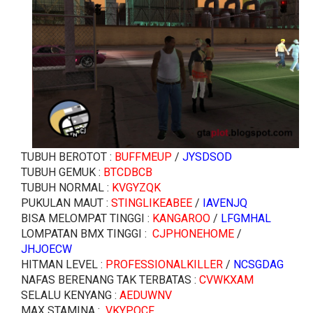
TUBUH BEROTOT :
BUFFMEUP
/
JYSDSOD
TUBUH GEMUK :
BTCDBCB
TUBUH NORMAL :
KVGYZQK
PUKULAN MAUT :
STINGLIKEABEE
/
IAVENJQ
BISA MELOMPAT TINGGI :
KANGAROO
/
LFGMHAL
LOMPATAN BMX TINGGI :
CJPHONEHOME
/
JHJOECW
HITMAN LEVEL :
PROFESSIONALKILLER
/
NCSGDAG
NAFAS BERENANG TAK TERBATAS :
CVWKXAM
SELALU KENYANG :
AEDUWNV
MAX STAMINA :
VKYPQCF