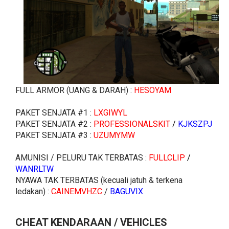
FULL ARMOR (UANG & DARAH) :
HESOYAM
PAKET SENJATA #1 :
LXGIWYL
PAKET SENJATA #2 :
PROFESSIONALSKIT
/
KJKSZPJ
PAKET SENJATA #3 :
UZUMYMW
AMUNISI / PELURU TAK TERBATAS :
FULLCLIP
/
WANRLTW
NYAWA TAK TERBATAS (kecuali jatuh & terkena
ledakan) :
CAINEMVHZC
/
BAGUVIX
CHEAT KENDARAAN / VEHICLES