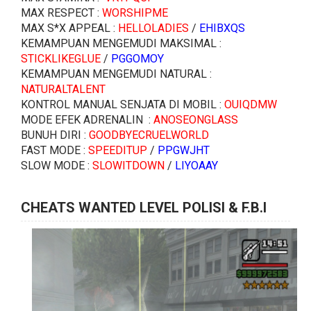
MAX RESPECT :
WORSHIPME
MAX S*X APPEAL :
HELLOLADIES
/
EHIBXQS
KEMAMPUAN MENGEMUDI MAKSIMAL :
STICKLIKEGLUE
/
PGGOMOY
KEMAMPUAN MENGEMUDI NATURAL :
NATURALTALENT
KONTROL MANUAL SENJATA DI MOBIL :
OUIQDMW
MODE EFEK ADRENALIN :
ANOSEONGLASS
BUNUH DIRI :
GOODBYECRUELWORLD
FAST MODE :
SPEEDITUP
/
PPGWJHT
SLOW MODE :
SLOWITDOWN
/
LIYOAAY
CHEATS WANTED LEVEL POLISI & F.B.I