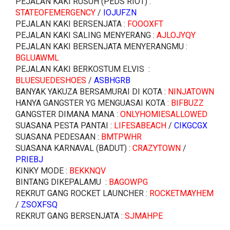
PEJALAN KAKI RUSUH (PEDS RIOT) :
STATEOFEMERGENCY
/
IOJUFZN
PEJALAN KAKI BERSENJATA :
FOOOXFT
PEJALAN KAKI SALING MENYERANG :
AJLOJYQY
PEJALAN KAKI BERSENJATA MENYERANGMU :
BGLUAWML
PEJALAN KAKI BERKOSTUM ELVIS :
BLUESUEDESHOES
/
ASBHGRB
BANYAK YAKUZA BERSAMURAI DI KOTA :
NINJATOWN
HANYA GANGSTER YG MENGUASAI KOTA :
BIFBUZZ
GANGSTER DIMANA MANA :
ONLYHOMIESALLOWED
SUASANA PESTA PANTAI :
LIFESABEACH
/
CIKGCGX
SUASANA PEDESAAN :
BMTPWHR
SUASANA KARNAVAL (BADUT) :
CRAZYTOWN
/
PRIEBJ
KINKY MODE :
BEKKNQV
BINTANG DIKEPALAMU :
BAGOWPG
REKRUT GANG ROCKET LAUNCHER :
ROCKETMAYHEM
/
ZSOXFSQ
REKRUT GANG BERSENJATA :
SJMAHPE