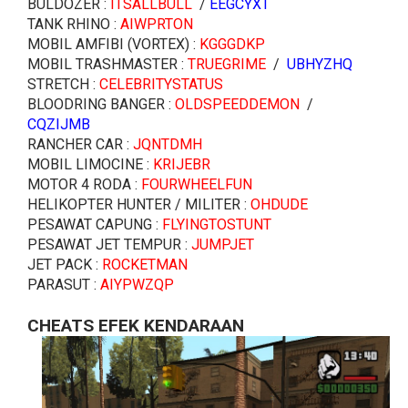
BULDOZER :
ITSALLBULL
/
EEGCYXT
TANK RHINO :
AIWPRTON
MOBIL AMFIBI (VORTEX) :
KGGGDKP
MOBIL TRASHMASTER :
TRUEGRIME
/
UBHYZHQ
STRETCH :
CELEBRITYSTATUS
BLOODRING BANGER :
OLDSPEEDDEMON
/
CQZIJMB
RANCHER CAR :
JQNTDMH
MOBIL LIMOCINE :
KRIJEBR
MOTOR 4 RODA :
FOURWHEELFUN
HELIKOPTER HUNTER / MILITER :
OHDUDE
PESAWAT CAPUNG :
FLYINGTOSTUNT
PESAWAT JET TEMPUR :
JUMPJET
JET PACK :
ROCKETMAN
PARASUT :
AIYPWZQP
CHEATS EFEK KENDARAAN