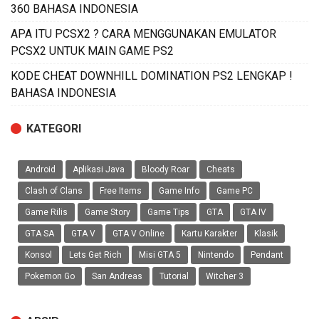
360 BAHASA INDONESIA
APA ITU PCSX2 ? CARA MENGGUNAKAN EMULATOR
PCSX2 UNTUK MAIN GAME PS2
KODE CHEAT DOWNHILL DOMINATION PS2 LENGKAP !
BAHASA INDONESIA
KATEGORI
Android
Aplikasi Java
Bloody Roar
Cheats
Clash of Clans
Free Items
Game Info
Game PC
Game Rilis
Game Story
Game Tips
GTA
GTA IV
GTA SA
GTA V
GTA V Online
Kartu Karakter
Klasik
Konsol
Lets Get Rich
Misi GTA 5
Nintendo
Pendant
Pokemon Go
San Andreas
Tutorial
Witcher 3