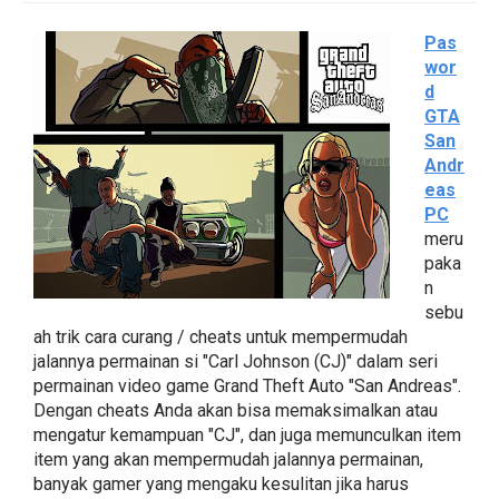
Pas
wor
d
GTA
San
Andr
eas
PC
meru
paka
n
sebu
ah trik cara curang / cheats untuk mempermudah
jalannya permainan si "Carl Johnson (CJ)" dalam seri
permainan video game Grand Theft Auto "San Andreas".
Dengan cheats Anda akan bisa memaksimalkan atau
mengatur kemampuan "CJ", dan juga memunculkan item
item yang akan mempermudah jalannya permainan,
banyak gamer yang mengaku kesulitan jika harus