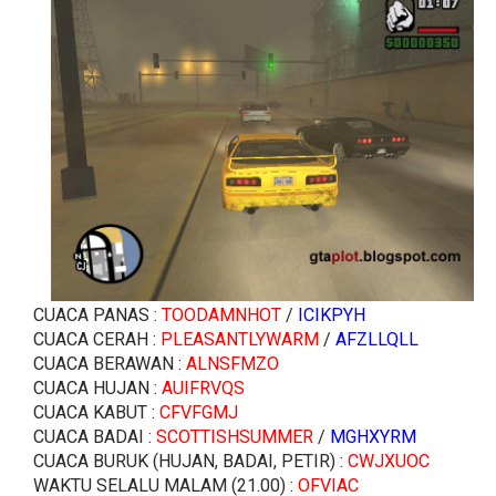
CUACA PANAS :
TOODAMNHOT
/
ICIKPYH
CUACA CERAH :
PLEASANTLYWARM
/
AFZLLQLL
CUACA BERAWAN :
ALNSFMZO
CUACA HUJAN :
AUIFRVQS
CUACA KABUT :
CFVFGMJ
CUACA BADAI :
SCOTTISHSUMMER
/
MGHXYRM
CUACA BURUK (HUJAN, BADAI, PETIR) :
CWJXUOC
WAKTU SELALU MALAM (21.00) :
OFVIAC