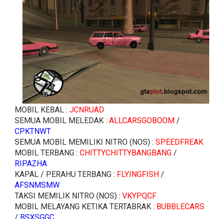
MOBIL KEBAL :
JCNRUAD
SEMUA MOBIL MELEDAK :
ALLCARSGOBOOM
/
CPKTNWT
SEMUA MOBIL MEMILIKI NITRO (NOS) :
SPEEDFREAK
MOBIL TERBANG :
CHITTYCHITTYBANGBANG
/
RIPAZHA
KAPAL / PERAHU TERBANG :
FLYINGFISH
/
AFSNMSMW
TAKSI MEMILIK NITRO (NOS) :
VKYPQCF
MOBIL MELAYANG KETIKA TERTABRAK :
BUBBLECARS
/
BSXSGGC