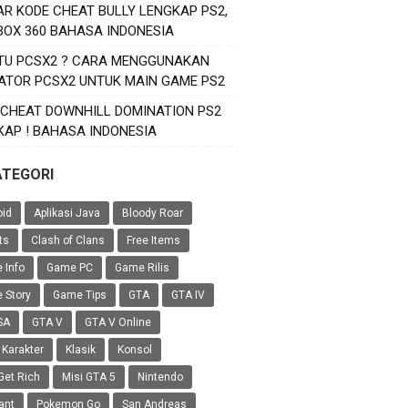
AR KODE CHEAT BULLY LENGKAP PS2,
XBOX 360 BAHASA INDONESIA
ITU PCSX2 ? CARA MENGGUNAKAN
ATOR PCSX2 UNTUK MAIN GAME PS2
 CHEAT DOWNHILL DOMINATION PS2
KAP ! BAHASA INDONESIA
ATEGORI
oid
Aplikasi Java
Bloody Roar
ts
Clash of Clans
Free Items
 Info
Game PC
Game Rilis
 Story
Game Tips
GTA
GTA IV
SA
GTA V
GTA V Online
 Karakter
Klasik
Konsol
Get Rich
Misi GTA 5
Nintendo
ant
Pokemon Go
San Andreas