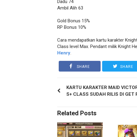
Dadu 74
Ambil Alih 63
Gold Bonus 15%
RP Bonus 10%
Cara mendapatkan kartu karakter Knigh
Class level Max. Pendant milik Knight H
Henry
.
SHARE
SHARE
KARTU KARAKTER MAID VICTO
S+ CLASS SUDAH RILIS DI GET 
Related Posts