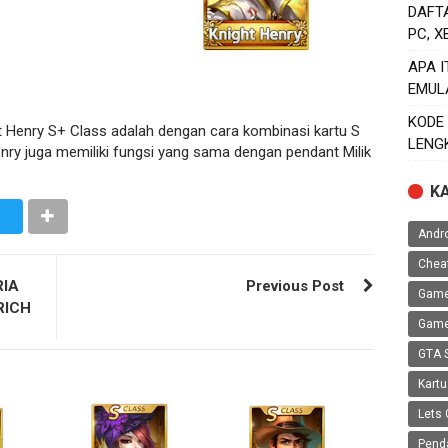
DAFT
PC, 
APA 
EMUL
KODE
t Henry S+ Class adalah dengan cara kombinasi kartu S
LENG
enry juga memiliki fungsi yang sama dengan pendant Milik
K
Andr
Chea
RIA
Previous Post
Game
RICH
Game
GTA 
Kartu
Lets 
Pend