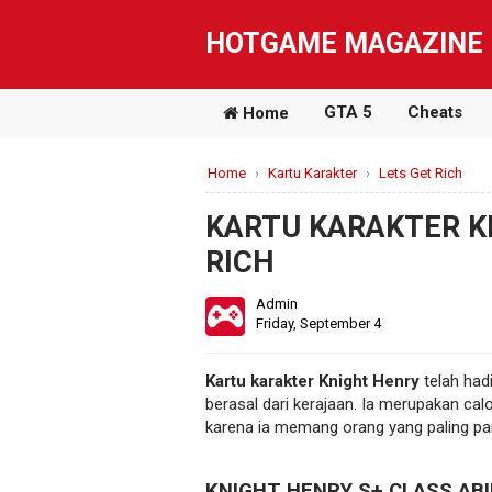
HOTGAME MAGAZINE
GTA 5
Cheats
Home
Home
›
Kartu Karakter
›
Lets Get Rich
KARTU KARAKTER KN
RICH
Admin
Friday, September 4
Kartu karakter Knight Henry
telah hadi
berasal dari kerajaan. Ia merupakan cal
karena ia memang orang yang paling pan
KNIGHT HENRY S+ CLASS AB