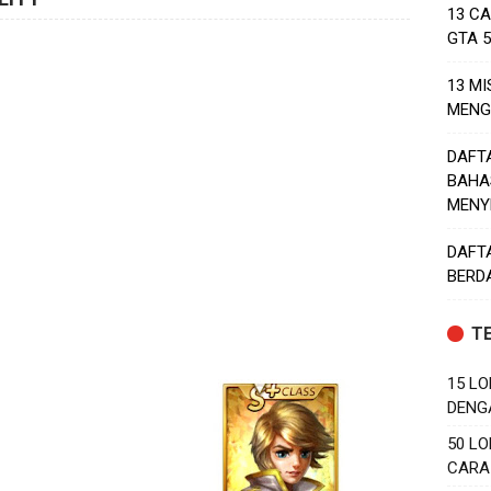
13 C
GTA 
13 MI
MENG
DAFT
BAHA
MENY
DAFT
BERD
T
15 LO
DENG
50 LO
CARA