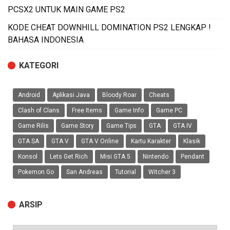
PCSX2 UNTUK MAIN GAME PS2
KODE CHEAT DOWNHILL DOMINATION PS2 LENGKAP !
BAHASA INDONESIA
KATEGORI
Android
Aplikasi Java
Bloody Roar
Cheats
Clash of Clans
Free Items
Game Info
Game PC
Game Rilis
Game Story
Game Tips
GTA
GTA IV
GTA SA
GTA V
GTA V Online
Kartu Karakter
Klasik
Konsol
Lets Get Rich
Misi GTA 5
Nintendo
Pendant
Pokemon Go
San Andreas
Tutorial
Witcher 3
ARSIP