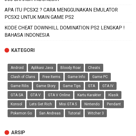
APA ITU PCSX2 ? CARA MENGGUNAKAN EMULATOR
PCSX2 UNTUK MAIN GAME PS2
KODE CHEAT DOWNHILL DOMINATION PS2 LENGKAP !
BAHASA INDONESIA
KATEGORI
Android
Aplikasi Java
Bloody Roar
Cheats
Clash of Clans
Free Items
Game Info
Game PC
Game Rilis
Game Story
Game Tips
GTA
GTA IV
GTA SA
GTA V
GTA V Online
Kartu Karakter
Klasik
Konsol
Lets Get Rich
Misi GTA 5
Nintendo
Pendant
Pokemon Go
San Andreas
Tutorial
Witcher 3
ARSIP