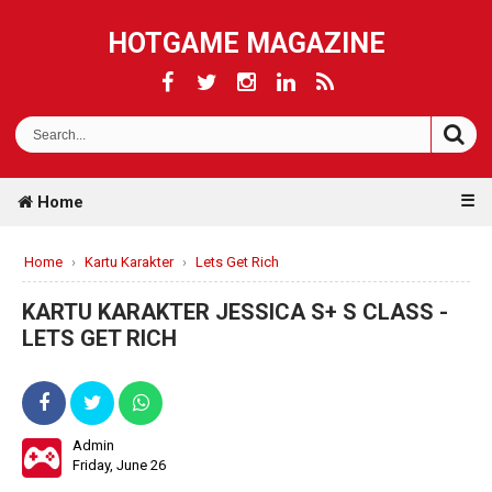
HOTGAME MAGAZINE
☰
Home
Home
›
Kartu Karakter
›
Lets Get Rich
KARTU KARAKTER JESSICA S+ S CLASS -
LETS GET RICH
Admin
Friday, June 26