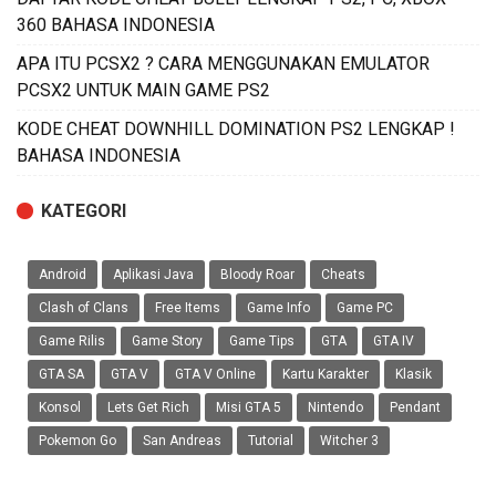
360 BAHASA INDONESIA
APA ITU PCSX2 ? CARA MENGGUNAKAN EMULATOR
PCSX2 UNTUK MAIN GAME PS2
KODE CHEAT DOWNHILL DOMINATION PS2 LENGKAP !
BAHASA INDONESIA
KATEGORI
Android
Aplikasi Java
Bloody Roar
Cheats
Clash of Clans
Free Items
Game Info
Game PC
Game Rilis
Game Story
Game Tips
GTA
GTA IV
GTA SA
GTA V
GTA V Online
Kartu Karakter
Klasik
Konsol
Lets Get Rich
Misi GTA 5
Nintendo
Pendant
Pokemon Go
San Andreas
Tutorial
Witcher 3