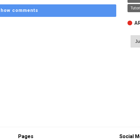
Tutor
Show comments
A
Pages
Social M