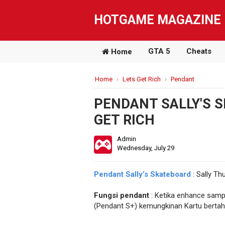
HOTGAME MAGAZINE
GTA 5
Cheats
Home
Home
›
Lets Get Rich
›
Pendant
PENDANT SALLY'S S
GET RICH
Admin
Wednesday, July 29
Pendant Sally’s Skateboard
: Sally Th
Fungsi pendant
: Ketika enhance samp
(Pendant S+) kemungkinan Kartu bertaha