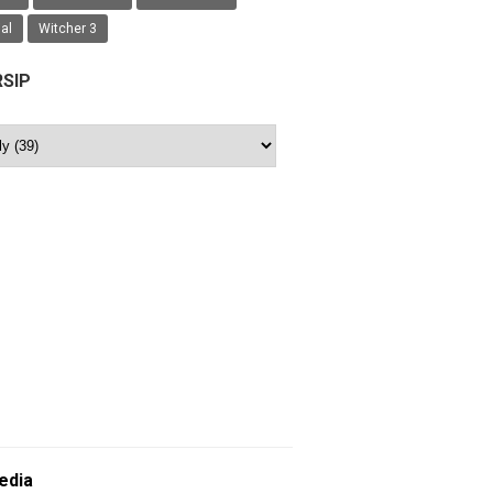
ial
Witcher 3
RSIP
edia