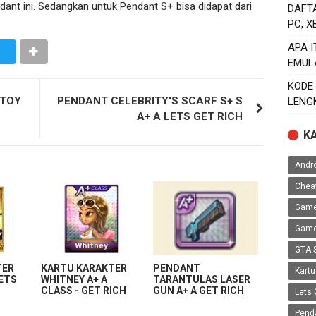
nt ini. Sedangkan untuk Pendant S+ bisa didapat dari
DAFT
PC, 
APA 
EMUL
KODE
 TOY
PENDANT CELEBRITY'S SCARF S+ S
LENG
A+ A LETS GET RICH
K
Andr
Chea
Game
Game
GTA 
TER
KARTU KARAKTER
PENDANT
Kartu
LETS
WHITNEY A+ A
TARANTULAS LASER
CLASS - GET RICH
GUN A+ A GET RICH
Lets 
Pend