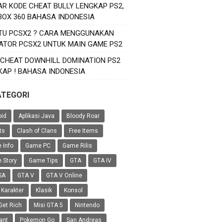
AR KODE CHEAT BULLY LENGKAP PS2,
XBOX 360 BAHASA INDONESIA
ITU PCSX2 ? CARA MENGGUNAKAN
ATOR PCSX2 UNTUK MAIN GAME PS2
 CHEAT DOWNHILL DOMINATION PS2
KAP ! BAHASA INDONESIA
ATEGORI
oid
Aplikasi Java
Bloody Roar
ts
Clash of Clans
Free Items
 Info
Game PC
Game Rilis
 Story
Game Tips
GTA
GTA IV
SA
GTA V
GTA V Online
 Karakter
Klasik
Konsol
Get Rich
Misi GTA 5
Nintendo
ant
Pokemon Go
San Andreas