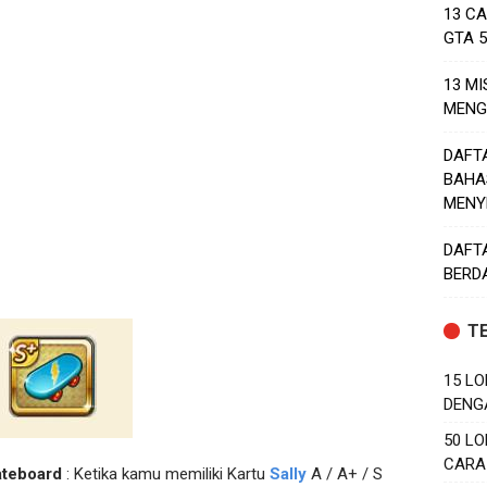
13 C
GTA 
13 MI
MENG
DAFT
BAHA
MENY
DAFT
BERD
T
15 LO
DENG
50 LO
CARA
ateboard
: Ketika kamu memiliki Kartu
Sally
A / A+ / S