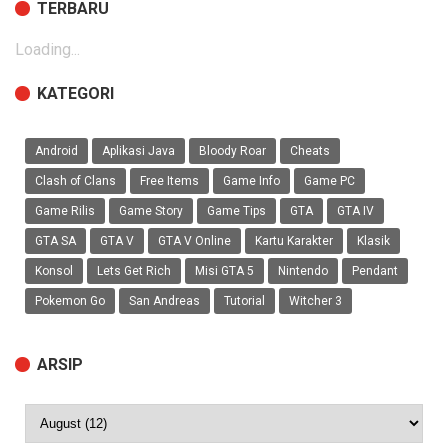
TERBARU
Loading...
KATEGORI
Android
Aplikasi Java
Bloody Roar
Cheats
Clash of Clans
Free Items
Game Info
Game PC
Game Rilis
Game Story
Game Tips
GTA
GTA IV
GTA SA
GTA V
GTA V Online
Kartu Karakter
Klasik
Konsol
Lets Get Rich
Misi GTA 5
Nintendo
Pendant
Pokemon Go
San Andreas
Tutorial
Witcher 3
ARSIP