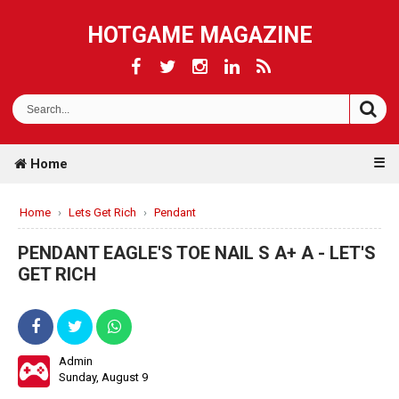
HOTGAME MAGAZINE
☰
Home
Home
›
Lets Get Rich
›
Pendant
PENDANT EAGLE'S TOE NAIL S A+ A - LET'S
GET RICH
Admin
Sunday, August 9