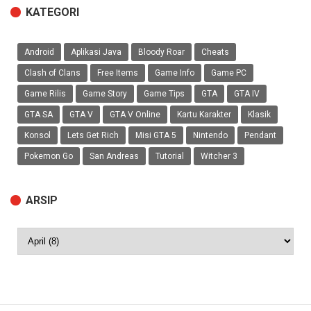
KATEGORI
Android
Aplikasi Java
Bloody Roar
Cheats
Clash of Clans
Free Items
Game Info
Game PC
Game Rilis
Game Story
Game Tips
GTA
GTA IV
GTA SA
GTA V
GTA V Online
Kartu Karakter
Klasik
Konsol
Lets Get Rich
Misi GTA 5
Nintendo
Pendant
Pokemon Go
San Andreas
Tutorial
Witcher 3
ARSIP