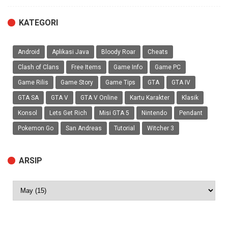
KATEGORI
Android
Aplikasi Java
Bloody Roar
Cheats
Clash of Clans
Free Items
Game Info
Game PC
Game Rilis
Game Story
Game Tips
GTA
GTA IV
GTA SA
GTA V
GTA V Online
Kartu Karakter
Klasik
Konsol
Lets Get Rich
Misi GTA 5
Nintendo
Pendant
Pokemon Go
San Andreas
Tutorial
Witcher 3
ARSIP