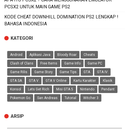
PCSX2 UNTUK MAIN GAME PS2
KODE CHEAT DOWNHILL DOMINATION PS2 LENGKAP !
BAHASA INDONESIA
KATEGORI
Android
Aplikasi Java
Bloody Roar
Cheats
Clash of Clans
Free Items
Game Info
Game PC
Game Rilis
Game Story
Game Tips
GTA
GTA IV
GTA SA
GTA V
GTA V Online
Kartu Karakter
Klasik
Konsol
Lets Get Rich
Misi GTA 5
Nintendo
Pendant
Pokemon Go
San Andreas
Tutorial
Witcher 3
ARSIP