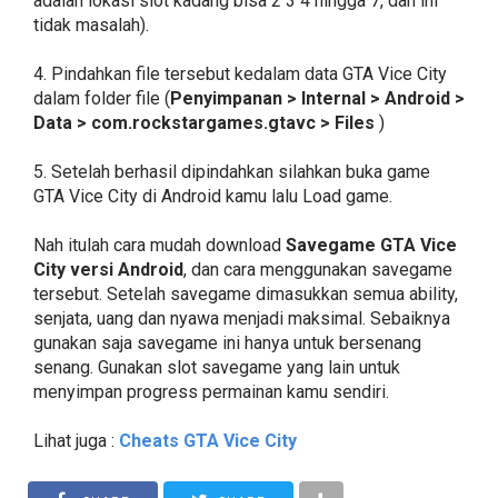
adalah lokasi slot kadang bisa 2 3 4 hingga 7, dan ini
tidak masalah).
4. Pindahkan file tersebut kedalam data GTA Vice City
dalam folder file (
Penyimpanan > Internal > Android >
Data > com.rockstargames.gtavc > Files
)
5. Setelah berhasil dipindahkan silahkan buka game
GTA Vice City di Android kamu lalu Load game.
Nah itulah cara mudah download
Savegame GTA Vice
City versi Android
, dan cara menggunakan savegame
tersebut. Setelah savegame dimasukkan semua ability,
senjata, uang dan nyawa menjadi maksimal. Sebaiknya
gunakan saja savegame ini hanya untuk bersenang
senang. Gunakan slot savegame yang lain untuk
menyimpan progress permainan kamu sendiri.
Lihat juga :
Cheats GTA Vice City