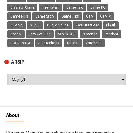
Clash of Clans
Free Items
Game Info
Game PC
Game Rilis
Game Story
Game Tips
GTA
GTA IV
GTA SA
GTA V
GTA V Online
Kartu Karakter
Klasik
Konsol
Lets Get Rich
Misi GTA 5
Nintendo
Pendant
Pokemon Go
San Andreas
Tutorial
Witcher 3
ARSIP
About
Hotgame Magazine adalah sebuah blog yang mengulas