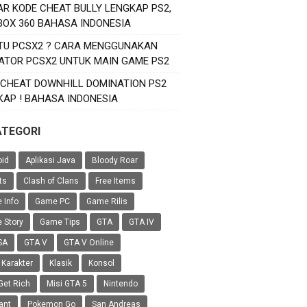
AR KODE CHEAT BULLY LENGKAP PS2,
XBOX 360 BAHASA INDONESIA
ITU PCSX2 ? CARA MENGGUNAKAN
ATOR PCSX2 UNTUK MAIN GAME PS2
 CHEAT DOWNHILL DOMINATION PS2
KAP ! BAHASA INDONESIA
ATEGORI
oid
Aplikasi Java
Bloody Roar
ts
Clash of Clans
Free Items
 Info
Game PC
Game Rilis
 Story
Game Tips
GTA
GTA IV
SA
GTA V
GTA V Online
 Karakter
Klasik
Konsol
Get Rich
Misi GTA 5
Nintendo
ant
Pokemon Go
San Andreas