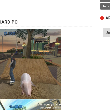
Tutor
A
OARD PC