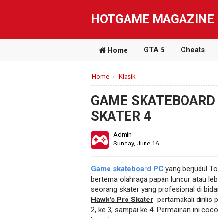
HOTGAME MAGAZINE
GTA 5
Cheats
Home
Home
›
Klasik
GAME SKATEBOARD 
SKATER 4
Admin
Sunday, June 16
Game skateboard PC
yang berjudul T
bertema olahraga papan luncur atau leb
seorang skater yang profesional di bida
Hawk's Pro Skater
pertamakali dirilis
2, ke 3, sampai ke 4. Permainan ini co