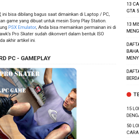
13 C
GTA 
C
ini bisa dibilang bagus saat dimainkan di Laptop / PC,
n game yang dibuat untuk mesin Sony Play Station.
13 MI
kung
PSX Emulator
, Anda bisa memainkan permainan ini di
MENG
wk's Pro Skater sudah dikonvert dalam bentuk ISO
akhir artikel ini.
DAFT
BAHA
D PC - GAMEPLAY
MENY
DAFT
BERD
T
15 LO
DENG
50 LO
CARA