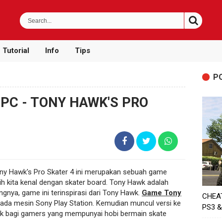
Tutorial
Info
Tips
P
PC - TONY HAWK'S PRO
ony Hawk's Pro Skater 4 ini merupakan sebuah game
ih kita kenal dengan skater board. Tony Hawk adalah
ngnya, game ini terinspirasi dari Tony Hawk.
Game Tony
CHEA
 pada mesin Sony Play Station. Kemudian muncul versi ke
PS3 &
cok bagi gamers yang mempunyai hobi bermain skate