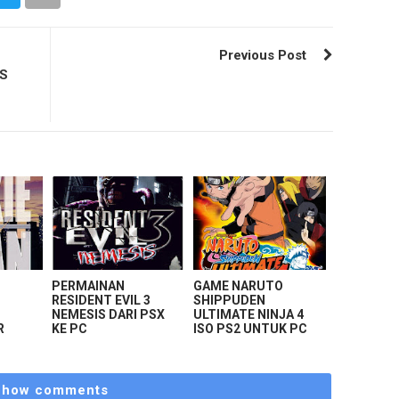
Previous Post
S
PERMAINAN
GAME NARUTO
N
RESIDENT EVIL 3
SHIPPUDEN
NEMESIS DARI PSX
ULTIMATE NINJA 4
R
KE PC
ISO PS2 UNTUK PC
Show comments