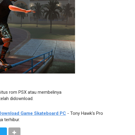
situs rom PSX atau membelinya
elah didownload.
Download Game Skateboard PC
- Tony Hawk's Pro
 terhibur.