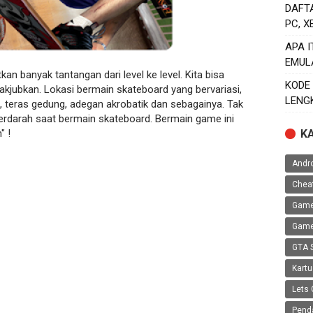
DAFT
PC, 
APA 
EMUL
 banyak tantangan dari level ke level. Kita bisa
KODE
kjubkan. Lokasi bermain skateboard yang bervariasi,
LENG
, teras gedung, adegan akrobatik dan sebagainya. Tak
 berdarah saat bermain skateboard. Bermain game ini
" !
K
Andr
Chea
Game
Game
GTA 
Kartu
Lets 
Pend