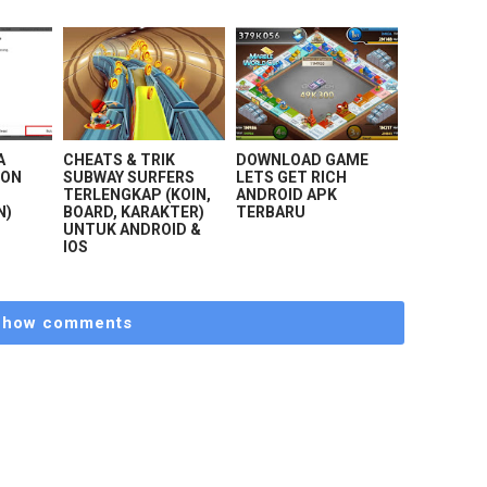
A
CHEATS & TRIK
DOWNLOAD GAME
MON
SUBWAY SURFERS
LETS GET RICH
D
TERLENGKAP (KOIN,
ANDROID APK
N)
BOARD, KARAKTER)
TERBARU
UNTUK ANDROID &
IOS
Show comments