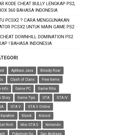
AR KODE CHEAT BULLY LENGKAP PS2,
XBOX 360 BAHASA INDONESIA
ITU PCSX2 ? CARA MENGGUNAKAN
ATOR PCSX2 UNTUK MAIN GAME PS2
 CHEAT DOWNHILL DOMINATION PS2
KAP ! BAHASA INDONESIA
ATEGORI
oid
Aplikasi Java
Bloody Roar
ts
Clash of Clans
Free Items
 Info
Game PC
Game Rilis
 Story
Game Tips
GTA
GTA IV
SA
GTA V
GTA V Online
 Karakter
Klasik
Konsol
Get Rich
Misi GTA 5
Nintendo
ant
Pokemon Go
San Andreas