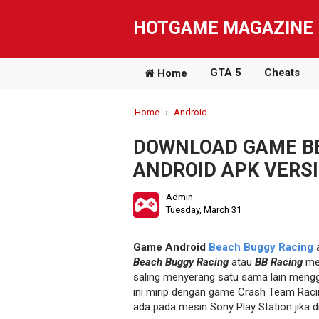
HOTGAME MAGAZINE
GTA 5
Cheats
Home
Home
›
Android
DOWNLOAD GAME B
ANDROID APK VERS
Admin
Tuesday, March 31
Game Android
Beach Buggy Racing
a
Beach Buggy Racing
atau
BB Racing
mer
saling menyerang satu sama lain mengg
ini mirip dengan game Crash Team Racin
ada pada mesin Sony Play Station jika d