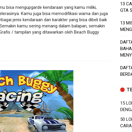
13 C
amu bisa mengupgarde kendaraan yang kamu miliki,
GTA 
elerasinya. Kamu juga bisa memodifikasi warna dan juga
bagai jenis kendaraan dan karakter yang bisa dibeli baik
13 MI
 Semakin kamu sering menang dalam balapan, semakin
MENG
 Grafis / tampilan yang ditawarkan oleh Beach Buggy
DAFT
BAHA
MENY
DAFT
BERD
T
15 LO
DENG
50 LO
CARA