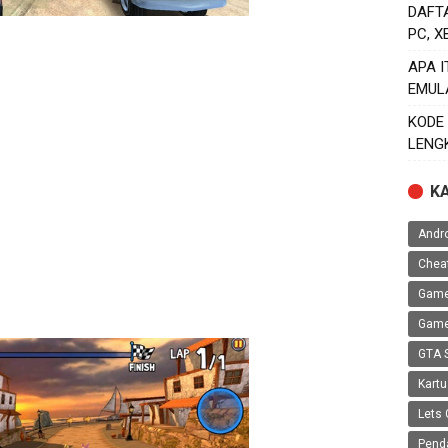
DAFT
PC, 
APA 
EMUL
KODE
LENG
K
Andr
Chea
Game
Game
GTA 
Kartu
Lets 
Pend