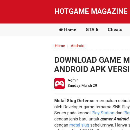
HOTGAME MAGAZINE
GTA 5
Cheats
Home
Home
›
Android
DOWNLOAD GAME M
ANDROID APK VERS
Admin
Sunday, March 29
Metal Slug Defense
merupakan sebuah
oleh Developer game ternama SNK Play
Series pada konsol
Play Station
dan
Pla
dengan jenis baru untuk
gamer Android
dengan
metal slug
sebelumnya. Hanya sa