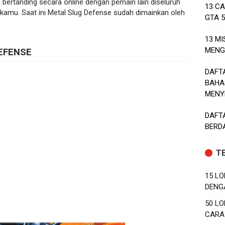
a bertanding secara online dengan pemain lain diseluruh
13 C
kamu. Saat ini Metal Slug Defense sudah dimainkan oleh
GTA 
13 MI
MENG
EFENSE
DAFT
BAHA
MENY
DAFT
BERD
T
15 LO
DENG
50 LO
CARA