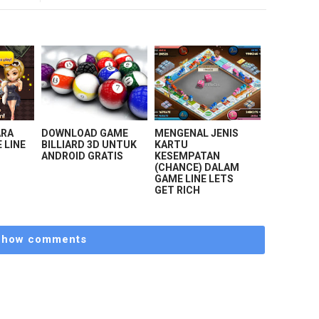
ARA
DOWNLOAD GAME
MENGENAL JENIS
 LINE
BILLIARD 3D UNTUK
KARTU
H
ANDROID GRATIS
KESEMPATAN
(CHANCE) DALAM
GAME LINE LETS
GET RICH
Show comments