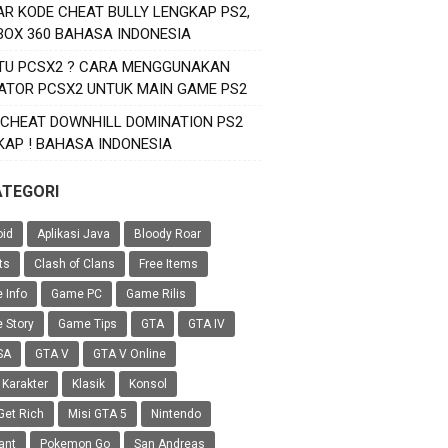
AR KODE CHEAT BULLY LENGKAP PS2,
XBOX 360 BAHASA INDONESIA
ITU PCSX2 ? CARA MENGGUNAKAN
ATOR PCSX2 UNTUK MAIN GAME PS2
 CHEAT DOWNHILL DOMINATION PS2
KAP ! BAHASA INDONESIA
ATEGORI
oid
Aplikasi Java
Bloody Roar
ts
Clash of Clans
Free Items
 Info
Game PC
Game Rilis
 Story
Game Tips
GTA
GTA IV
SA
GTA V
GTA V Online
 Karakter
Klasik
Konsol
Get Rich
Misi GTA 5
Nintendo
ant
Pokemon Go
San Andreas