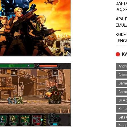
DAFT
PC, 
APA 
EMUL
KODE
LENG
K
Andr
Chea
Game
Game
GTA 
Kartu
Lets 
Pend