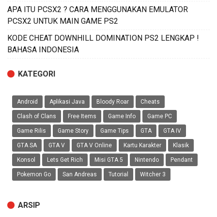
APA ITU PCSX2 ? CARA MENGGUNAKAN EMULATOR
PCSX2 UNTUK MAIN GAME PS2
KODE CHEAT DOWNHILL DOMINATION PS2 LENGKAP !
BAHASA INDONESIA
KATEGORI
Android
Aplikasi Java
Bloody Roar
Cheats
Clash of Clans
Free Items
Game Info
Game PC
Game Rilis
Game Story
Game Tips
GTA
GTA IV
GTA SA
GTA V
GTA V Online
Kartu Karakter
Klasik
Konsol
Lets Get Rich
Misi GTA 5
Nintendo
Pendant
Pokemon Go
San Andreas
Tutorial
Witcher 3
ARSIP