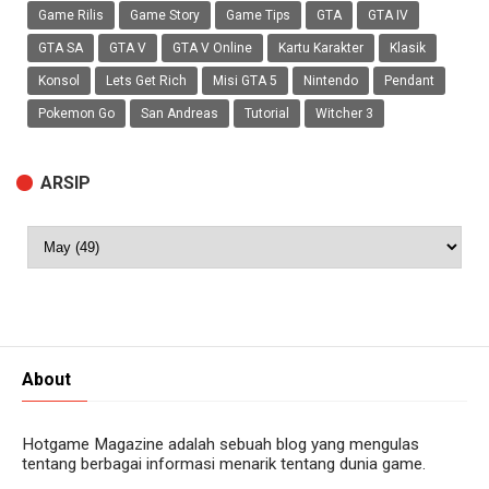
Game Rilis
Game Story
Game Tips
GTA
GTA IV
GTA SA
GTA V
GTA V Online
Kartu Karakter
Klasik
Konsol
Lets Get Rich
Misi GTA 5
Nintendo
Pendant
Pokemon Go
San Andreas
Tutorial
Witcher 3
ARSIP
About
Hotgame Magazine adalah sebuah blog yang mengulas
tentang berbagai informasi menarik tentang dunia game.