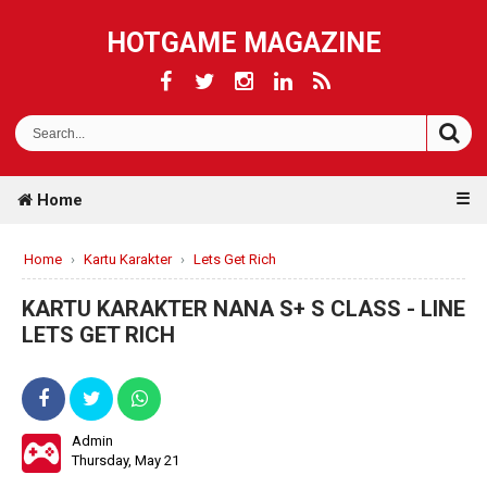
HOTGAME MAGAZINE
☰
Home
Home
›
Kartu Karakter
›
Lets Get Rich
KARTU KARAKTER NANA S+ S CLASS - LINE
LETS GET RICH
Admin
Thursday, May 21