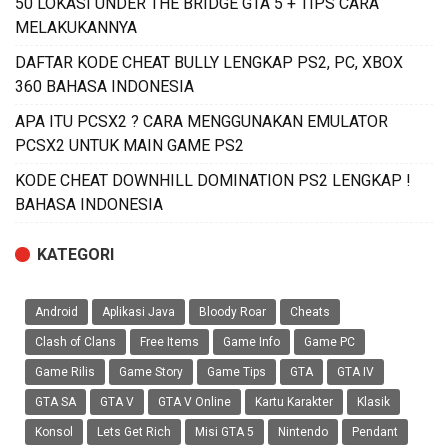
50 LOKASI UNDER THE BRIDGE GTA 5 + TIPS CARA
MELAKUKANNYA
DAFTAR KODE CHEAT BULLY LENGKAP PS2, PC, XBOX
360 BAHASA INDONESIA
APA ITU PCSX2 ? CARA MENGGUNAKAN EMULATOR
PCSX2 UNTUK MAIN GAME PS2
KODE CHEAT DOWNHILL DOMINATION PS2 LENGKAP !
BAHASA INDONESIA
KATEGORI
Android
Aplikasi Java
Bloody Roar
Cheats
Clash of Clans
Free Items
Game Info
Game PC
Game Rilis
Game Story
Game Tips
GTA
GTA IV
GTA SA
GTA V
GTA V Online
Kartu Karakter
Klasik
Konsol
Lets Get Rich
Misi GTA 5
Nintendo
Pendant