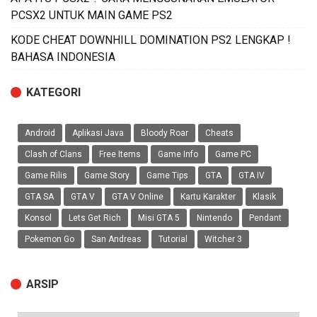
PCSX2 UNTUK MAIN GAME PS2
KODE CHEAT DOWNHILL DOMINATION PS2 LENGKAP !
BAHASA INDONESIA
KATEGORI
Android
Aplikasi Java
Bloody Roar
Cheats
Clash of Clans
Free Items
Game Info
Game PC
Game Rilis
Game Story
Game Tips
GTA
GTA IV
GTA SA
GTA V
GTA V Online
Kartu Karakter
Klasik
Konsol
Lets Get Rich
Misi GTA 5
Nintendo
Pendant
Pokemon Go
San Andreas
Tutorial
Witcher 3
ARSIP