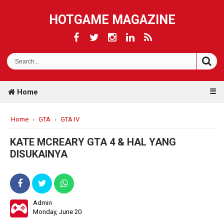
HOTGAME MAGAZINE
☰
Home
Home
›
GTA
›
GTA IV
KATE MCREARY GTA 4 & HAL YANG
DISUKAINYA
Admin
Monday, June 20