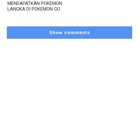
MENDAPATKAN POKEMON
LANGKA DI POKEMON GO
Show comments