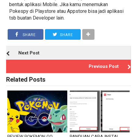
bentuk aplikasi Mobile. Jika kamu menemukan
Pokespy di Playstore atau Appstore bisa jadi aplikasi
tsb buatan Developer lain.
SHARE
SHARE
Next Post
Previous Post
Related Posts
REVIEW POKEMON GO
PANDUAN CARA INSTAL