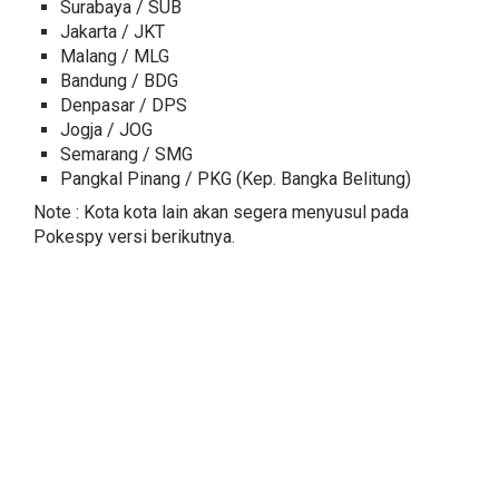
Surabaya / SUB
Jakarta / JKT
Malang / MLG
Bandung / BDG
Denpasar / DPS
Jogja / JOG
Semarang / SMG
Pangkal Pinang / PKG (Kep. Bangka Belitung)
Note : Kota kota lain akan segera menyusul pada
Pokespy versi berikutnya.