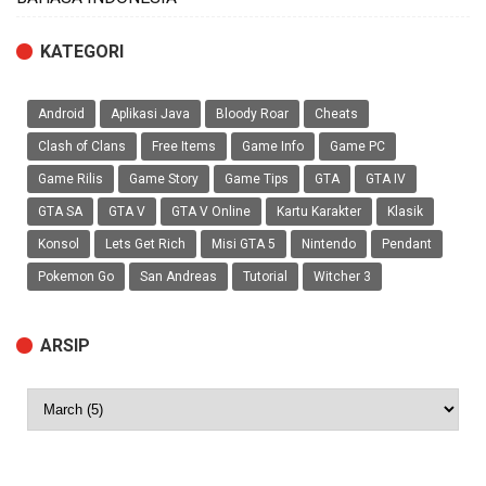
KATEGORI
Android
Aplikasi Java
Bloody Roar
Cheats
Clash of Clans
Free Items
Game Info
Game PC
Game Rilis
Game Story
Game Tips
GTA
GTA IV
GTA SA
GTA V
GTA V Online
Kartu Karakter
Klasik
Konsol
Lets Get Rich
Misi GTA 5
Nintendo
Pendant
Pokemon Go
San Andreas
Tutorial
Witcher 3
ARSIP