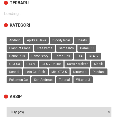
TERBARU
Loading...
KATEGORI
Android
Aplikasi Java
Bloody Roar
Cheats
Clash of Clans
Free Items
Game Info
Game PC
Game Rilis
Game Story
Game Tips
GTA
GTA IV
GTA SA
GTA V
GTA V Online
Kartu Karakter
Klasik
Konsol
Lets Get Rich
Misi GTA 5
Nintendo
Pendant
Pokemon Go
San Andreas
Tutorial
Witcher 3
ARSIP