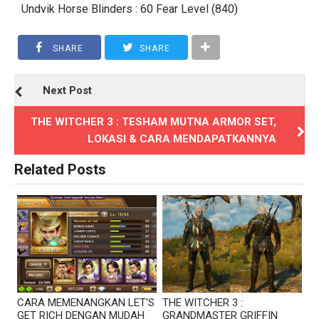
Undvik Horse Blinders : 60 Fear Level (840)
SHARE
SHARE
Next Post
THE WITCHER 3 : TESHAM MUTNA ARMOR SET,
LOKASI & CARA MENDAPATKANNYA
Related Posts
CARA MEMENANGKAN LET'S
THE WITCHER 3 :
GET RICH DENGAN MUDAH
GRANDMASTER GRIFFIN