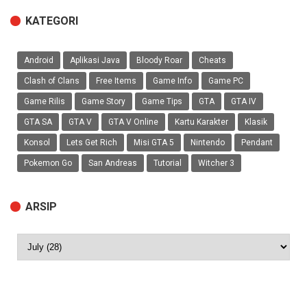
KATEGORI
Android
Aplikasi Java
Bloody Roar
Cheats
Clash of Clans
Free Items
Game Info
Game PC
Game Rilis
Game Story
Game Tips
GTA
GTA IV
GTA SA
GTA V
GTA V Online
Kartu Karakter
Klasik
Konsol
Lets Get Rich
Misi GTA 5
Nintendo
Pendant
Pokemon Go
San Andreas
Tutorial
Witcher 3
ARSIP