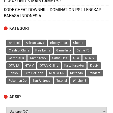
PCSX2 UNTUK MAIN GAME PS2
KODE CHEAT DOWNHILL DOMINATION PS2 LENGKAP !
BAHASA INDONESIA
KATEGORI
Android
Aplikasi Java
Bloody Roar
Cheats
Clash of Clans
Free Items
Game Info
Game PC
Game Rilis
Game Story
Game Tips
GTA
GTA IV
GTA SA
GTA V
GTA V Online
Kartu Karakter
Klasik
Konsol
Lets Get Rich
Misi GTA 5
Nintendo
Pendant
Pokemon Go
San Andreas
Tutorial
Witcher 3
ARSIP