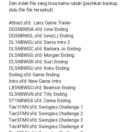
Dan inilah file yang bisa kamu rubah (pastikan backup
dulu file file tersebut)
Attract.sfd : Larry Game Trailer
DG5NBWGK.sfd: Ione Ending
DG5NBWGL.sfd: Ione(L) Ending
DL1NBWGU.sfd: Sierra Intro 2
DL5NBWGC.sfd: Barbara Jo Ending
DL5NBWGG.sfd: Morgan Ending
DL5NBWGR.sfd: Suzi Ending
DL5NBWGU.sfd: Koko Ending
Ending.sfd: Game Ending
Intro.sfd: New Game Intro
LB5NBWGO.sfd: Beatrice Ending
SL5NBWGN.sfd: Tilly Ending
ST1NBWGX.sfd: Zanna Ending
Tier1FMV.sfd: Swingles Challenge 1
Tier2FMV.sfd: Swingles Challenge 2
Tier3FMV.sfd: Swingles Challenge 3
Tier4FMV.sfd: Swingles Challenge 4