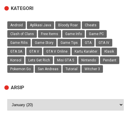
KATEGORI
Android
Aplikasi Java
Bloody Roar
Cheats
Clash of Clans
Free Items
Game Info
Game PC
Game Rilis
Game Story
Game Tips
GTA
GTA IV
GTA SA
GTA V
GTA V Online
Kartu Karakter
Klasik
Konsol
Lets Get Rich
Misi GTA 5
Nintendo
Pendant
Pokemon Go
San Andreas
Tutorial
Witcher 3
ARSIP