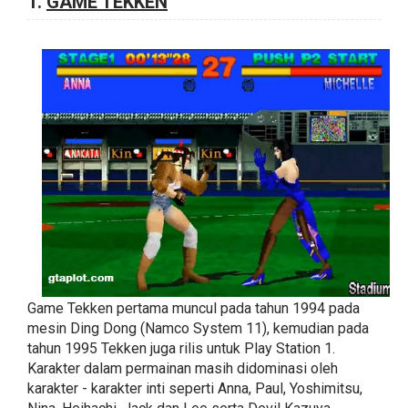
1.
GAME TEKKEN
Game Tekken pertama muncul pada tahun 1994 pada
mesin Ding Dong (Namco System 11), kemudian pada
tahun 1995 Tekken juga rilis untuk Play Station 1.
Karakter dalam permainan masih didominasi oleh
karakter - karakter inti seperti Anna, Paul, Yoshimitsu,