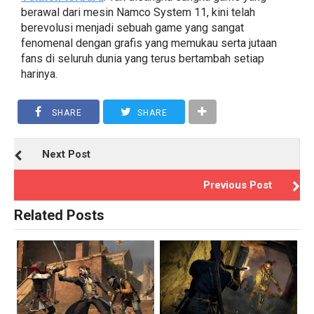
berawal dari mesin Namco System 11, kini telah
berevolusi menjadi sebuah game yang sangat
fenomenal dengan grafis yang memukau serta jutaan
fans di seluruh dunia yang terus bertambah setiap
harinya.
SHARE
SHARE
Next Post
Previous Post
Related Posts