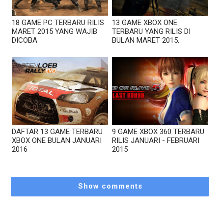
18 GAME PC TERBARU RILIS
13 GAME XBOX ONE
MARET 2015 YANG WAJIB
TERBARU YANG RILIS DI
DICOBA
BULAN MARET 2015.
DAFTAR 13 GAME TERBARU
9 GAME XBOX 360 TERBARU
XBOX ONE BULAN JANUARI
RILIS JANUARI - FEBRUARI
2016
2015
Show comments