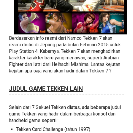
Berdasarkan info resmi dari Namco Tekken 7 akan
resmi dirilis di Jepang pada bulan Februari 2015 untuk
Play Station 4. Kabarnya, Tekken 7 akan menghadirkan
karakter karakter baru yang menawan, seperti Arabian
Fighter dan Istri dari Heihachi Mishima. Lantas kejutan
kejutan apa saja yang akan hadir dalam Tekken 7 ?
JUDUL GAME TEKKEN LAIN
Selain dari 7 Sekuel Tekken diatas, ada beberapa judul
game Tekken yang hadir dalam berbagai konsol dan
handheld game seperti :
Tekken Card Challenge (tahun 1997)