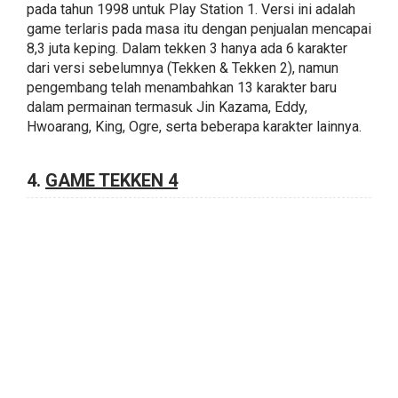
pada tahun 1998 untuk Play Station 1. Versi ini adalah
game terlaris pada masa itu dengan penjualan mencapai
8,3 juta keping. Dalam tekken 3 hanya ada 6 karakter
dari versi sebelumnya (Tekken & Tekken 2), namun
pengembang telah menambahkan 13 karakter baru
dalam permainan termasuk Jin Kazama, Eddy,
Hwoarang, King, Ogre, serta beberapa karakter lainnya.
4.
GAME TEKKEN 4