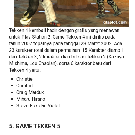
Tekken 4 kembali hadir dengan grafis yang menawan
untuk Play Station 2. Game Tekken 4 ini dirilis pada
tahun 2002 tepatnya pada tanggal 28 Maret 2002. Ada
23 karakter total dalam permainan. 15 Karakter diambil
dari Tekken 3, 2 karakter diambil dari Tekken 2 (Kazuya
Mishima, Lee Chaolan), serta 6 karakter baru dari
Tekken 4 yaitu :
Christie
Combot
Craig Marduk
Miharu Hirano
Steve Fox dan Violet
5.
GAME TEKKEN 5