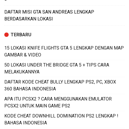
DAFTAR MISI GTA SAN ANDREAS LENGKAP
BERDASARKAN LOKASI
TERBARU
15 LOKASI KNIFE FLIGHTS GTA 5 LENGKAP DENGAN MAP
GAMBAR & VIDEO
50 LOKASI UNDER THE BRIDGE GTA 5 + TIPS CARA
MELAKUKANNYA
DAFTAR KODE CHEAT BULLY LENGKAP PS2, PC, XBOX
360 BAHASA INDONESIA
APA ITU PCSX2 ? CARA MENGGUNAKAN EMULATOR
PCSX2 UNTUK MAIN GAME PS2
KODE CHEAT DOWNHILL DOMINATION PS2 LENGKAP !
BAHASA INDONESIA