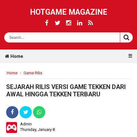
HOTGAME MAGAZINE
☰
Home
Home
›
Game Rilis
SEJARAH RILIS VERSI GAME TEKKEN DARI
AWAL HINGGA TEKKEN TERBARU
Admin
Thursday, January 8