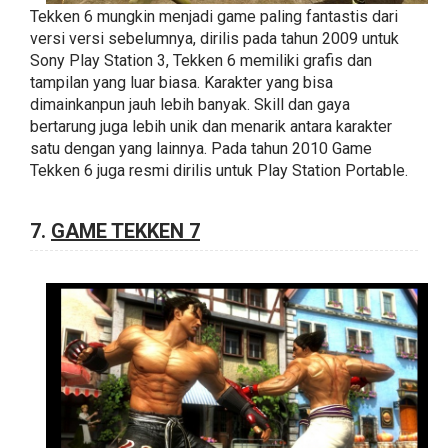
Tekken 6 mungkin menjadi game paling fantastis dari
versi versi sebelumnya, dirilis pada tahun 2009 untuk
Sony Play Station 3, Tekken 6 memiliki grafis dan
tampilan yang luar biasa. Karakter yang bisa
dimainkanpun jauh lebih banyak. Skill dan gaya
bertarung juga lebih unik dan menarik antara karakter
satu dengan yang lainnya. Pada tahun 2010 Game
Tekken 6 juga resmi dirilis untuk Play Station Portable.
7.
GAME TEKKEN 7