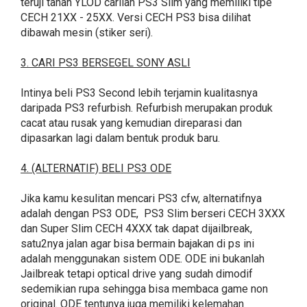
teruji tahan YLOD carilah PS3 Slim yang memiliki tipe
CECH 21XX - 25XX. Versi CECH PS3 bisa dilihat
dibawah mesin (stiker seri).
3. CARI PS3 BERSEGEL SONY ASLI
Intinya beli PS3 Second lebih terjamin kualitasnya
daripada PS3 refurbish. Refurbish merupakan produk
cacat atau rusak yang kemudian direparasi dan
dipasarkan lagi dalam bentuk produk baru.
4. (ALTERNATIF) BELI PS3 ODE
Jika kamu kesulitan mencari PS3 cfw, alternatifnya
adalah dengan PS3 ODE, PS3 Slim berseri CECH 3XXX
dan Super Slim CECH 4XXX tak dapat dijailbreak,
satu2nya jalan agar bisa bermain bajakan di ps ini
adalah menggunakan sistem ODE. ODE ini bukanlah
Jailbreak tetapi optical drive yang sudah dimodif
sedemikian rupa sehingga bisa membaca game non
original. ODE tentunya juga memiliki kelemahan