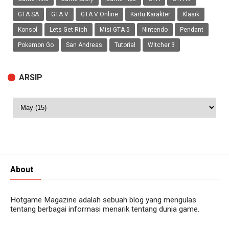
GTA SA
GTA V
GTA V Online
Kartu Karakter
Klasik
Konsol
Lets Get Rich
Misi GTA 5
Nintendo
Pendant
Pokemon Go
San Andreas
Tutorial
Witcher 3
ARSIP
About
Hotgame Magazine adalah sebuah blog yang mengulas
tentang berbagai informasi menarik tentang dunia game.