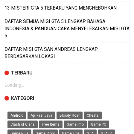
13 MISTERI GTA 5 TERBARU YANG MENGHEBOHKAN
DAFTAR SEMUA MISI GTA 5 LENGKAP BAHASA
INDONESIA & PANDUAN CARA MENYELESAIKAN MISI GTA
5
DAFTAR MISI GTA SAN ANDREAS LENGKAP
BERDASARKAN LOKASI
TERBARU
Loading...
KATEGORI
Android
Aplikasi Java
Bloody Roar
Cheats
Clash of Clans
Free Items
Game Info
Game PC
Game Rilis
Game Story
Game Tips
GTA
GTA IV