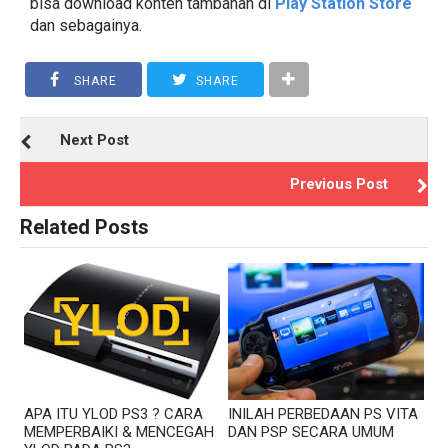
bisa download konten tambahan di
Play Station Store
dan sebagainya.
SHARE
SHARE
Next Post
Previous Post
Related Posts
APA ITU YLOD PS3 ? CARA
INILAH PERBEDAAN PS VITA
MEMPERBAIKI & MENCEGAH
DAN PSP SECARA UMUM