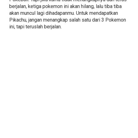
berjalan, ketiga pokemon ini akan hilang, lalu tiba tiba
akan muncul lagi dihadapanmu. Untuk mendapatkan
Pikachu, jangan menangkap salah satu dari 3 Pokemon
ini, tapi teruslah berjalan.