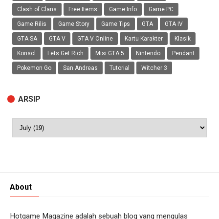
Clash of Clans
Free Items
Game Info
Game PC
Game Rilis
Game Story
Game Tips
GTA
GTA IV
GTA SA
GTA V
GTA V Online
Kartu Karakter
Klasik
Konsol
Lets Get Rich
Misi GTA 5
Nintendo
Pendant
Pokemon Go
San Andreas
Tutorial
Witcher 3
ARSIP
About
Hotgame Magazine adalah sebuah blog yang mengulas