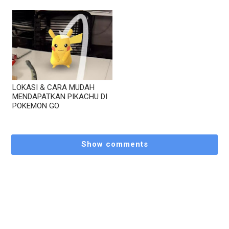
LOKASI & CARA MUDAH
MENDAPATKAN PIKACHU DI
POKEMON GO
Show comments