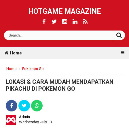
HOTGAME MAGAZINE
☰
Home
Home
›
Pokemon Go
LOKASI & CARA MUDAH MENDAPATKAN
PIKACHU DI POKEMON GO
Admin
Wednesday, July 13