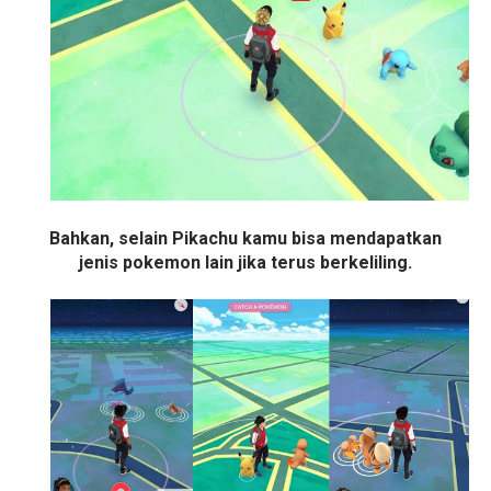
Bahkan, selain Pikachu kamu bisa mendapatkan
jenis pokemon lain jika terus berkeliling.