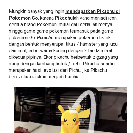
Mungkin banyak yang ingin
mendapatkan
Pikachu di
Pokemon Go
, karena
Pikachu
lah yang menjadi icon
semua brand Pokemon, mulai dari serial animenya
hingga game game pokemon termasuk pada game
pokemon Go.
Pikachu
merupakan pokemon listrik
dengan bentuk menyerupai tikus / hamster yang lucu
dan imut, ia berwarna kuning dengan 2 tanda merah
dikedua pipinya. Ekor pikachu berbentuk zigzag yang
mirip dengan lambang listrik / petir. Pikachu sendiri
merupakan hasil evolusi dari Pichu, jika Pikachu
berevolusi ia akan menjadi Raichu.