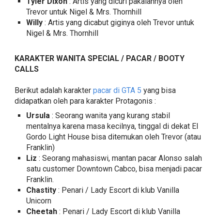
Tyler Dixon
: Artis yang dicuri pakaiannya oleh
Trevor untuk Nigel & Mrs. Thornhill
Willy
: Artis yang dicabut giginya oleh Trevor untuk
Nigel & Mrs. Thornhill
KARAKTER WANITA SPECIAL / PACAR / BOOTY
CALLS
Berikut adalah karakter
pacar di GTA 5
yang bisa
didapatkan oleh para karakter Protagonis :
Ursula
: Seorang wanita yang kurang stabil
mentalnya karena masa kecilnya, tinggal di dekat El
Gordo Light House bisa ditemukan oleh Trevor (atau
Franklin)
Liz
: Seorang mahasiswi, mantan pacar Alonso salah
satu customer Downtown Cabco, bisa menjadi pacar
Franklin.
Chastity
: Penari / Lady Escort di klub Vanilla
Unicorn
Cheetah
: Penari / Lady Escort di klub Vanilla