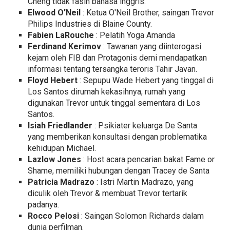
Cheng tidak fasih bahasa inggris.
Elwood O'Neil
: Ketua O'Neil Brother, saingan Trevor
Philips Industries di Blaine County.
Fabien LaRouche
: Pelatih Yoga Amanda
Ferdinand Kerimov
: Tawanan yang diinterogasi
kejam oleh FIB dan Protagonis demi mendapatkan
informasi tentang tersangka teroris Tahir Javan.
Floyd Hebert
: Sepupu Wade Hebert yang tinggal di
Los Santos dirumah kekasihnya, rumah yang
digunakan Trevor untuk tinggal sementara di Los
Santos.
Isiah Friedlander
: Psikiater keluarga De Santa
yang memberikan konsultasi dengan problematika
kehidupan Michael.
Lazlow Jones
: Host acara pencarian bakat Fame or
Shame, memiliki hubungan dengan Tracey de Santa
Patricia Madrazo
: Istri Martin Madrazo, yang
diculik oleh Trevor & membuat Trevor tertarik
padanya.
Rocco Pelosi
: Saingan Solomon Richards dalam
dunia perfilman.