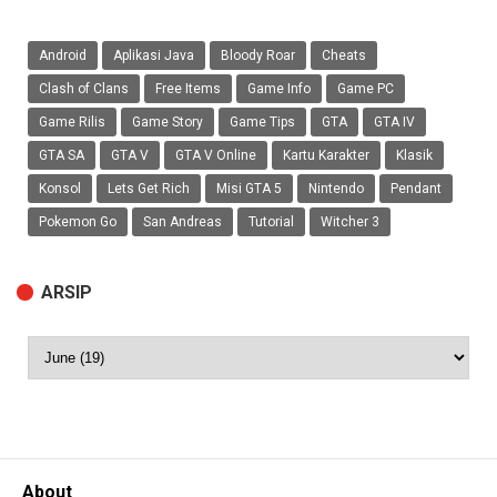
Android
Aplikasi Java
Bloody Roar
Cheats
Clash of Clans
Free Items
Game Info
Game PC
Game Rilis
Game Story
Game Tips
GTA
GTA IV
GTA SA
GTA V
GTA V Online
Kartu Karakter
Klasik
Konsol
Lets Get Rich
Misi GTA 5
Nintendo
Pendant
Pokemon Go
San Andreas
Tutorial
Witcher 3
ARSIP
About