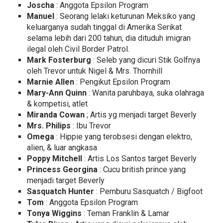
Joscha
: Anggota Epsilon Program
Manuel
: Seorang lelaki keturunan Meksiko yang
keluarganya sudah tinggal di Amerika Serikat
selama lebih dari 200 tahun, dia dituduh imigran
ilegal oleh Civil Border Patrol.
Mark Fosterburg
: Seleb yang dicuri Stik Golfnya
oleh Trevor untuk Nigel & Mrs. Thornhill
Marnie Allen
: Pengikut Epsilon Program
Mary-Ann Quinn
: Wanita paruhbaya, suka olahraga
& kompetisi, atlet
Miranda Cowan
; Artis yg menjadi target Beverly
Mrs. Philips
: Ibu Trevor
Omega
: Hippie yang terobsesi dengan elektro,
alien, & luar angkasa
Poppy Mitchell
: Artis Los Santos target Beverly
Princess Georgina
: Cucu british prince yang
menjadi target Beverly
Sasquatch Hunter
: Pemburu Sasquatch / Bigfoot
Tom
: Anggota Epsilon Program
Tonya Wiggins
: Teman Franklin & Lamar