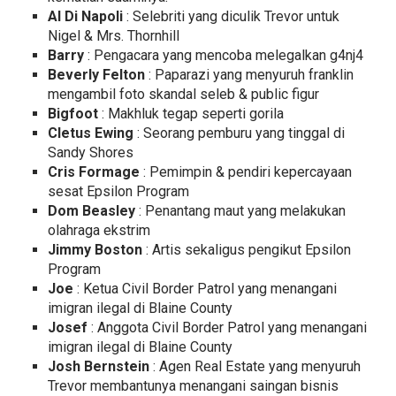
Al Di Napoli
: Selebriti yang diculik Trevor untuk
Nigel & Mrs. Thornhill
Barry
: Pengacara yang mencoba melegalkan g4nj4
Beverly Felton
: Paparazi yang menyuruh franklin
mengambil foto skandal seleb & public figur
Bigfoot
: Makhluk tegap seperti gorila
Cletus Ewing
: Seorang pemburu yang tinggal di
Sandy Shores
Cris Formage
: Pemimpin & pendiri kepercayaan
sesat Epsilon Program
Dom Beasley
: Penantang maut yang melakukan
olahraga ekstrim
Jimmy Boston
: Artis sekaligus pengikut Epsilon
Program
Joe
: Ketua Civil Border Patrol yang menangani
imigran ilegal di Blaine County
Josef
: Anggota Civil Border Patrol yang menangani
imigran ilegal di Blaine County
Josh Bernstein
: Agen Real Estate yang menyuruh
Trevor membantunya menangani saingan bisnis