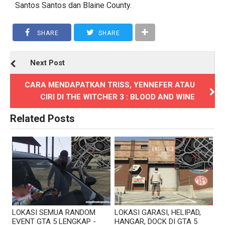
Santos Santos dan Blaine County.
SHARE
SHARE
Next Post
CARA MENDAPATKAN TRISS, YENNEFER ATAU
CIRI DI THE WITCHER 3 : BLOOD AND WINE
Related Posts
LOKASI SEMUA RANDOM
LOKASI GARASI, HELIPAD,
EVENT GTA 5 LENGKAP -
HANGAR, DOCK DI GTA 5