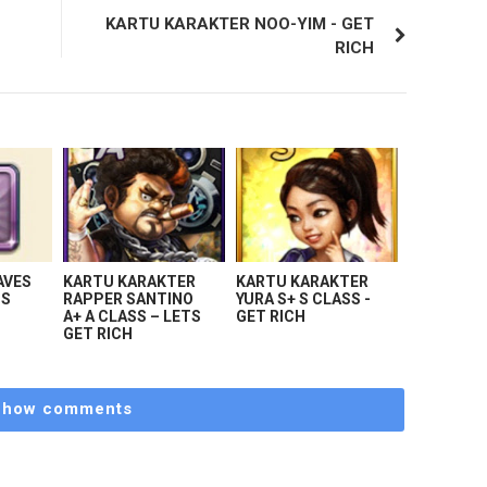
KARTU KARAKTER NOO-YIM - GET
RICH
AVES
KARTU KARAKTER
KARTU KARAKTER
TS
RAPPER SANTINO
YURA S+ S CLASS -
A+ A CLASS – LETS
GET RICH
GET RICH
Show comments