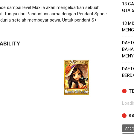
13 C
nce sampai level Max ia akan mengeluarkan sebuah
GTA 
t, fungsi dari Pandant ini sama dengan Pendant Space
ing dunia setelah membayar sewa. Untuk pendant S+
13 MI
MENG
DAFT
ABILITY
BAHA
MENY
DAFT
BERD
T
Loadin
K
Andr