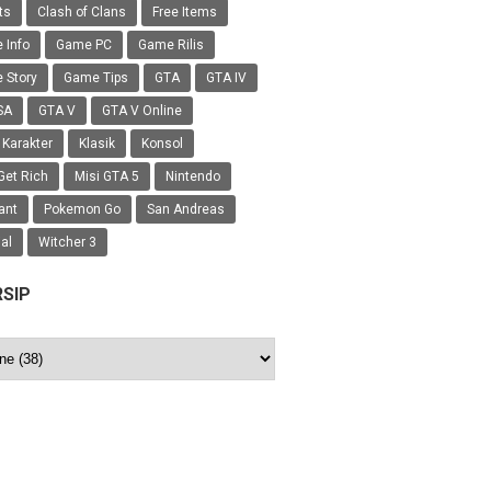
ts
Clash of Clans
Free Items
 Info
Game PC
Game Rilis
 Story
Game Tips
GTA
GTA IV
SA
GTA V
GTA V Online
 Karakter
Klasik
Konsol
Get Rich
Misi GTA 5
Nintendo
ant
Pokemon Go
San Andreas
ial
Witcher 3
RSIP