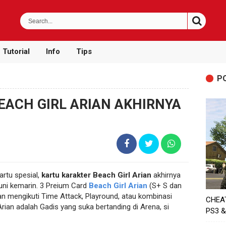
Tutorial
Info
Tips
P
EACH GIRL ARIAN AKHIRNYA
rtu spesial,
kartu karakter Beach Girl Arian
akhirnya
uni kemarin. 3 Preium Card
Beach Girl Arian
(S+ S dan
n mengikuti Time Attack, Playround, atau kombinasi
CHEA
Arian adalah Gadis yang suka bertanding di Arena, si
PS3 &