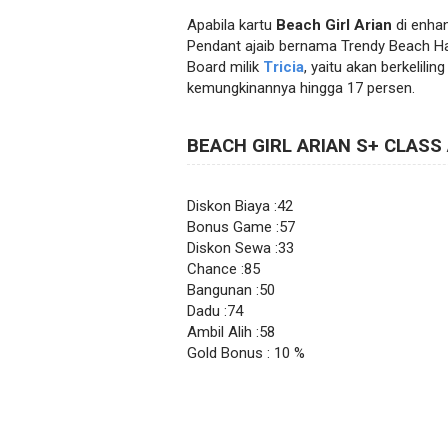
Apabila kartu
Beach Girl Arian
di enha
Pendant ajaib bernama Trendy Beach Ha
Board milik
Tricia
, yaitu akan berkelil
kemungkinannya hingga 17 persen.
BEACH GIRL ARIAN S+ CLASS 
Diskon Biaya :42
Bonus Game :57
Diskon Sewa :33
Chance :85
Bangunan :50
Dadu :74
Ambil Alih :58
Gold Bonus : 10 %