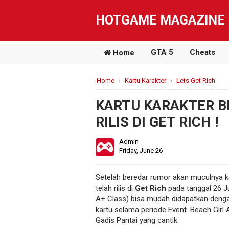
HOTGAME MAGAZINE
GTA 5
Cheats
Home
Home
›
Kartu Karakter
›
Lets Get Rich
KARTU KARAKTER B
RILIS DI GET RICH !
Admin
Friday, June 26
Setelah beredar rumor akan muculnya ka
telah rilis di
Get Rich
pada tanggal 26 J
A+ Class) bisa mudah didapatkan denga
kartu selama periode Event. Beach Girl 
Gadis Pantai yang cantik.