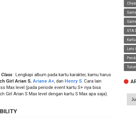
Chea
Game
Game
GTA 
Kartu
Lets 
Pend
Tutor
 Class
: Lengkapi album pada kartu karakter, kamu harus
h Girl Arian S
,
Ariane A+
, dan
Henry S
. Cara lain
A
ss Max level (pada periode event kartu S+ nya bisa
h Girl Arian S Max level dengan kartu S Max apa saja).
BILITY