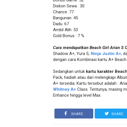
Bonus Game :52
Diskon Sewa : 30
Chance :77
Bangunan :45
Dadu :67
Ambil Alih :53
Gold Bonus : 7 %
Cara mendapatkan Beach Girl Arian S C
Shadow A+, Yura S,
Ninja Justin A+
, d
dengan cara Kombinasi kartu A+ Beach G
Sedangkan untuk
kartu karakter Beach
Pack, hadiah atau dari melengkapi Album
A+ tersedia. Kartu tersebut adalah : Ari
Whitney A+
Class. Tentunya, masing mas
Enhance hingga level Max.
SHARE
SHARE