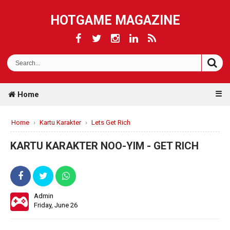
HOTGAME MAGAZINE
☰
Home
Home
›
Kartu Karakter
›
Lets Get Rich
KARTU KARAKTER NOO-YIM - GET RICH
Admin
Friday, June 26