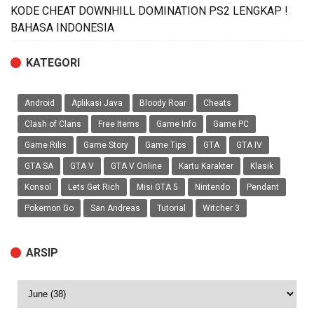
KODE CHEAT DOWNHILL DOMINATION PS2 LENGKAP !
BAHASA INDONESIA
KATEGORI
Android
Aplikasi Java
Bloody Roar
Cheats
Clash of Clans
Free Items
Game Info
Game PC
Game Rilis
Game Story
Game Tips
GTA
GTA IV
GTA SA
GTA V
GTA V Online
Kartu Karakter
Klasik
Konsol
Lets Get Rich
Misi GTA 5
Nintendo
Pendant
Pokemon Go
San Andreas
Tutorial
Witcher 3
ARSIP