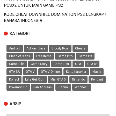
PCSX2 UNTUK MAIN GAME PS2
KODE CHEAT DOWNHILL DOMINATION PS2 LENGKAP !
BAHASA INDONESIA
KATEGORI
Android
Aplikasi Java
Bloody Roar
Cheats
Clash of Clans
Free Items
Game Info
Game PC
Game Rilis
Game Story
Game Tips
GTA
GTA IV
GTA SA
GTA V
GTA V Online
Kartu Karakter
Klasik
Konsol
Lets Get Rich
Misi GTA 5
Nintendo
Pendant
Pokemon Go
San Andreas
Tutorial
Witcher 3
ARSIP