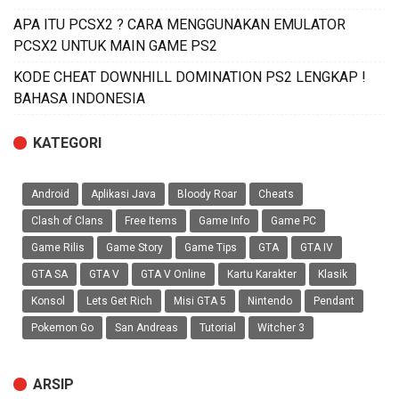
APA ITU PCSX2 ? CARA MENGGUNAKAN EMULATOR
PCSX2 UNTUK MAIN GAME PS2
KODE CHEAT DOWNHILL DOMINATION PS2 LENGKAP !
BAHASA INDONESIA
KATEGORI
Android
Aplikasi Java
Bloody Roar
Cheats
Clash of Clans
Free Items
Game Info
Game PC
Game Rilis
Game Story
Game Tips
GTA
GTA IV
GTA SA
GTA V
GTA V Online
Kartu Karakter
Klasik
Konsol
Lets Get Rich
Misi GTA 5
Nintendo
Pendant
Pokemon Go
San Andreas
Tutorial
Witcher 3
ARSIP