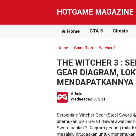
HOTGAME MAGAZINE
GTA 5
Cheats
Home
Home
›
Game Tips
›
Witcher 3
THE WITCHER 3 : S
GEAR DIAGRAM, LOK
MENDAPATKANNYA
Admin
Wednesday, July 31
Serpentine Witcher Gear (Steel Sword &
ditemukan oleh Geralt diawal awal perm
Sword adalah 2 Diagram pedang milik Ko
masalalu ditugaskan untuk menemukan 