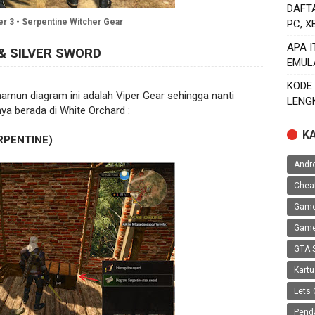
DAFT
r 3 - Serpentine Witcher Gear
PC, 
APA 
& SILVER SWORD
EMUL
KODE
mun diagram ini adalah Viper Gear sehingga nanti
LENG
a berada di White Orchard :
K
RPENTINE)
Andr
Chea
Game
Game
GTA 
Kartu
Lets 
Pend