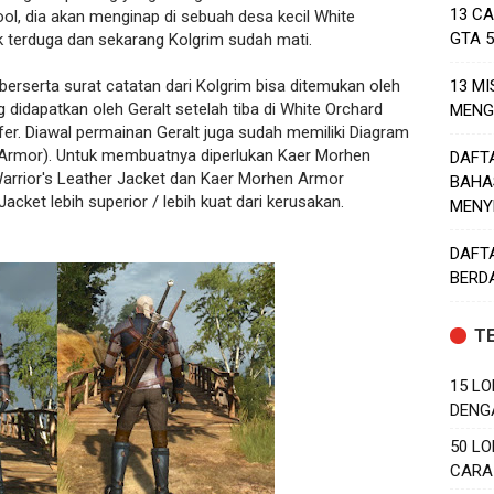
13 C
ol, dia akan menginap di sebuah desa kecil White
GTA 
k terduga dan sekarang Kolgrim sudah mati.
berserta surat catatan dari Kolgrim bisa ditemukan oleh
13 MI
ng didapatkan oleh Geralt setelah tiba di White Orchard
MENG
r. Diawal permainan Geralt juga sudah memiliki Diagram
r Armor). Untuk membuatnya diperlukan Kaer Morhen
DAFT
 Warrior's Leather Jacket dan Kaer Morhen Armor
BAHA
acket lebih superior / lebih kuat dari kerusakan.
MENY
DAFT
BERD
T
15 LO
DENG
50 LO
CARA