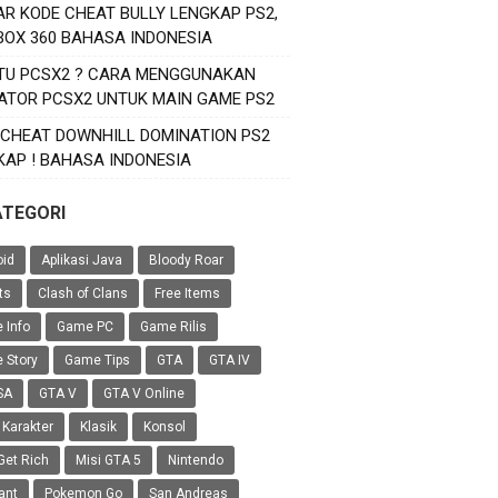
AR KODE CHEAT BULLY LENGKAP PS2,
XBOX 360 BAHASA INDONESIA
ITU PCSX2 ? CARA MENGGUNAKAN
ATOR PCSX2 UNTUK MAIN GAME PS2
 CHEAT DOWNHILL DOMINATION PS2
KAP ! BAHASA INDONESIA
ATEGORI
oid
Aplikasi Java
Bloody Roar
ts
Clash of Clans
Free Items
 Info
Game PC
Game Rilis
 Story
Game Tips
GTA
GTA IV
SA
GTA V
GTA V Online
 Karakter
Klasik
Konsol
Get Rich
Misi GTA 5
Nintendo
ant
Pokemon Go
San Andreas