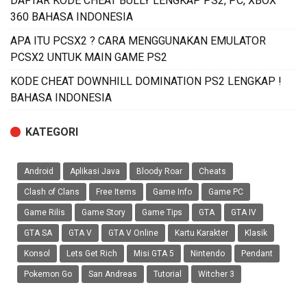
DAFTAR KODE CHEAT BULLY LENGKAP PS2, PC, XBOX
360 BAHASA INDONESIA
APA ITU PCSX2 ? CARA MENGGUNAKAN EMULATOR
PCSX2 UNTUK MAIN GAME PS2
KODE CHEAT DOWNHILL DOMINATION PS2 LENGKAP !
BAHASA INDONESIA
KATEGORI
Android
Aplikasi Java
Bloody Roar
Cheats
Clash of Clans
Free Items
Game Info
Game PC
Game Rilis
Game Story
Game Tips
GTA
GTA IV
GTA SA
GTA V
GTA V Online
Kartu Karakter
Klasik
Konsol
Lets Get Rich
Misi GTA 5
Nintendo
Pendant
Pokemon Go
San Andreas
Tutorial
Witcher 3