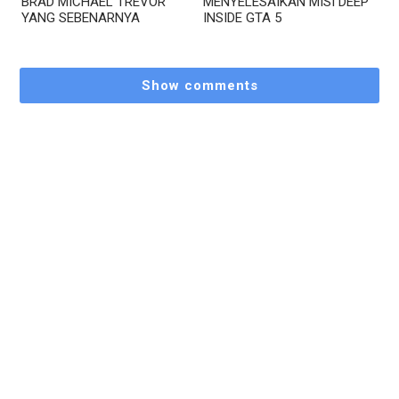
BRAD MICHAEL TREVOR
MENYELESAIKAN MISI DEEP
YANG SEBENARNYA
INSIDE GTA 5
Show comments