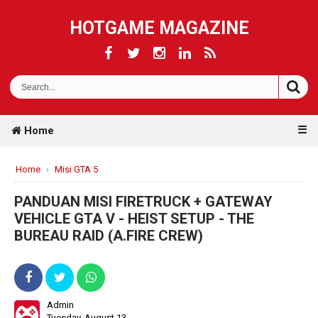
HOTGAME MAGAZINE
☰
Home
Home
›
Misi GTA 5
PANDUAN MISI FIRETRUCK + GATEWAY
VEHICLE GTA V - HEIST SETUP - THE
BUREAU RAID (A.FIRE CREW)
Admin
Tuesday, August 13