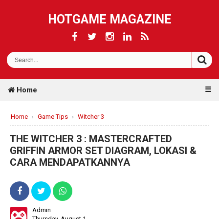
HOTGAME MAGAZINE
☰
Home
Home
›
Game Tips
›
Witcher 3
THE WITCHER 3 : MASTERCRAFTED
GRIFFIN ARMOR SET DIAGRAM, LOKASI &
CARA MENDAPATKANNYA
Admin
Thursday, August 1