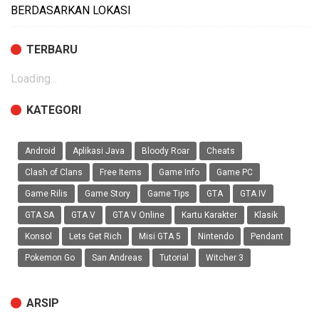
BERDASARKAN LOKASI
TERBARU
Loading...
KATEGORI
Android
Aplikasi Java
Bloody Roar
Cheats
Clash of Clans
Free Items
Game Info
Game PC
Game Rilis
Game Story
Game Tips
GTA
GTA IV
GTA SA
GTA V
GTA V Online
Kartu Karakter
Klasik
Konsol
Lets Get Rich
Misi GTA 5
Nintendo
Pendant
Pokemon Go
San Andreas
Tutorial
Witcher 3
ARSIP