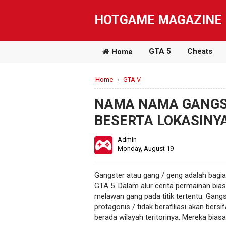
HOTGAME MAGAZINE
GTA 5
Cheats
Home
Home
›
GTA V
NAMA NAMA GANGST
BESERTA LOKASINY
Admin
Monday, August 19
Gangster atau gang / geng adalah bagi
GTA 5. Dalam alur cerita permainan bia
melawan gang pada titik tertentu. Gang
protagonis / tidak berafiliasi akan bersi
berada wilayah teritorinya. Mereka bia