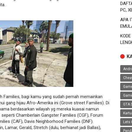
DAFT
ta.
PC, 
APA 
EMUL
KODE
LENG
K
Andr
Chea
Game
Game
h Families, bagi kamu yang sudah pernah memainkan
 gang hijau Afro-Amerika ini (Grove street Families). Di
GTA 
 nama berdasarkan wilayah yg mereka kuasai namun
Kartu
s, seperti Chamberlain Gangster Families (CGF), Forum
milies (CAF), Davis Neighborhood Families (DNF).
Lets 
in, Lamar, Gerald, Stretch (dulu, berhianat jadi Ballas),
Pend