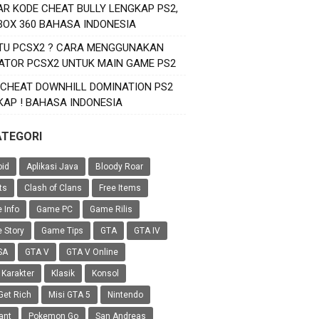
AR KODE CHEAT BULLY LENGKAP PS2,
XBOX 360 BAHASA INDONESIA
ITU PCSX2 ? CARA MENGGUNAKAN
ATOR PCSX2 UNTUK MAIN GAME PS2
 CHEAT DOWNHILL DOMINATION PS2
KAP ! BAHASA INDONESIA
ATEGORI
oid
Aplikasi Java
Bloody Roar
ts
Clash of Clans
Free Items
 Info
Game PC
Game Rilis
 Story
Game Tips
GTA
GTA IV
SA
GTA V
GTA V Online
 Karakter
Klasik
Konsol
Get Rich
Misi GTA 5
Nintendo
ant
Pokemon Go
San Andreas