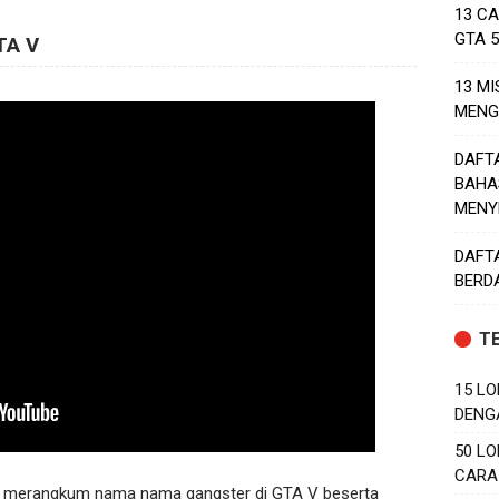
13 C
GTA 
TA V
13 MI
MENG
DAFT
BAHA
MENY
DAFT
BERD
T
15 LO
DENG
50 LO
CARA
ah merangkum nama nama gangster di GTA V beserta